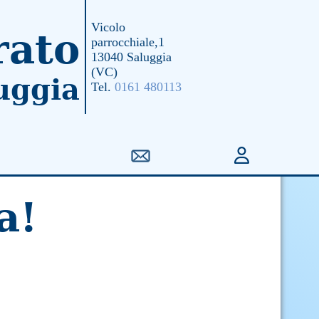
Vicolo
rato
parrocchiale,1
13040 Saluggia
(VC)
uggia
Tel.
0161 480113
a!