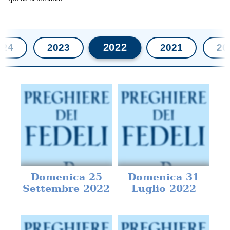
2022
024
2023
2021
20
Domenica 25
Domenica 31
Settembre 2022
Luglio 2022